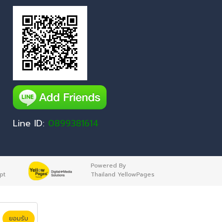
Line ID:
0899381614
Powered By
pt
Thailand YellowPages
ยอมรับ