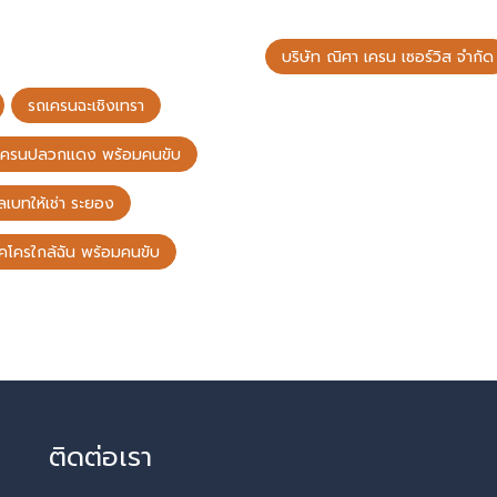
บริษัท ณิศา เครน เซอร์วิส จำกัด
รถเครนฉะเชิงเทรา
เครนปลวกแดง พร้อมคนขับ
ลเบทให้เช่า ระยอง
็คโครใกล้ฉัน พร้อมคนขับ
ติดต่อเรา