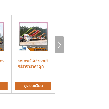
ดง
รถเครนให้เช่าชลบุรี
รถเทรนเลอร์หาง
รถ
ศรีราชาราคาถูก
พื้นเรียบและ รถ
ชล
โลเบทให้เช่า ขนเ...
ดูรายละเอียด
ดูรายละเอียด