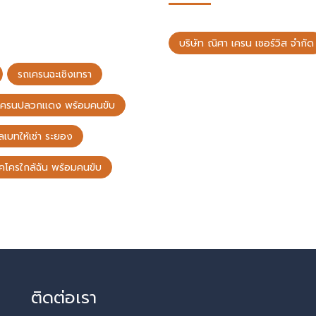
บริษัท ณิศา เครน เซอร์วิส จำกัด
รถเครนฉะเชิงเทรา
เครนปลวกแดง พร้อมคนขับ
ลเบทให้เช่า ระยอง
็คโครใกล้ฉัน พร้อมคนขับ
ติดต่อเรา