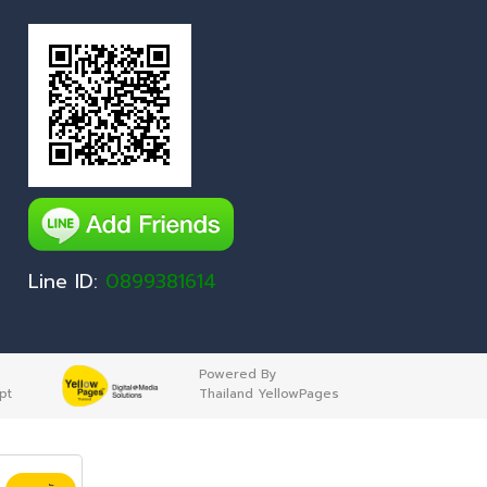
Line ID:
0899381614
Powered By
pt
Thailand YellowPages