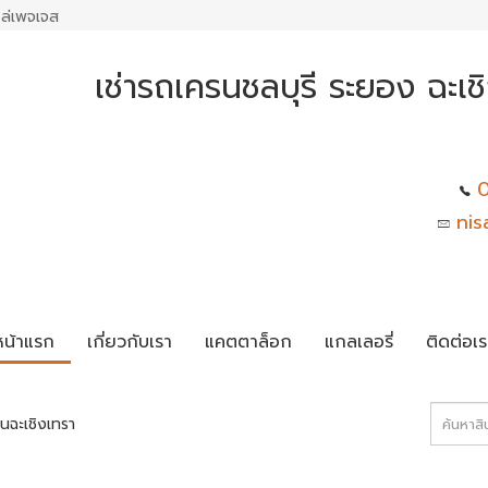
ล่เพจเจส
เช่ารถเครนชลบุรี ระยอง ฉะเ
0
nis
หน้าแรก
เกี่ยวกับเรา
แคตตาล็อก
แกลเลอรี่
ติดต่อเร
นฉะเชิงเทรา