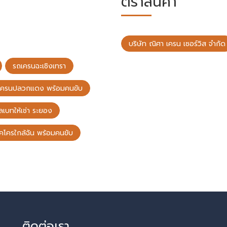
ตราสินค้า
บริษัท ณิศา เครน เซอร์วิส จำกัด
รถเครนฉะเชิงเทรา
เครนปลวกแดง พร้อมคนขับ
ลเบทให้เช่า ระยอง
็คโครใกล้ฉัน พร้อมคนขับ
ติดต่อเรา