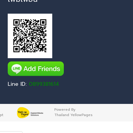
Line ID:
0899381614
Powered By
pt
Thailand YellowPages