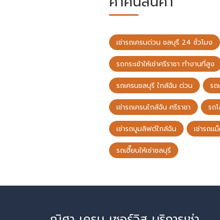
คำค้นสินค้า
เช่ารถเครนด่วน ชลบุรี 24 ชั่วโมง
รถกระเช้าให้เช่าศรีราชา ทำงานที่สูง
รถเครนชลบุรี ใกล้ฉัน ด่วน
รถ
เช่ารถเครนใกล้ฉัน ศรีราชา
รถโ
เช่ารถบูมลิฟต์ใกล้ฉัน
เช่ารถแม
รถเฮี๊ยบให้เช่าชลบุรี
ณิศา เครน เซอร์วิส บริการเช่า