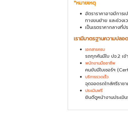
*หมายเหตุ
อัตราราคาอาจมีการเป
ทางขนย้าย และช่วงเ
เป็นเรตราคากลางที่
เรามีมาตรฐานความปลอดภ
เอกสารครบ
รถทุกคันมีใบ ปจ.2 เข
พนักงานมืออาชีพ
คนขับมีใบเซอร์ฯ (Ce
บริการรวดเร็ว
จุดจอดรถใกล้ศรีราชาแล
ประเมินฟรี
ยินดีดูหน้างานประเมินร