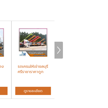
ดง
รถเครนให้เช่าชลบุรี
รถเทรนเลอร์หาง
รถ
ศรีราชาราคาถูก
พื้นเรียบและ รถ
ชล
โลเบทให้เช่า ขนเ...
ดูรายละเอียด
ดูรายละเอียด