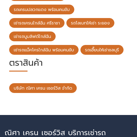
รถเครนปลวกแดง พร้อมคนขับ
เช่ารถเครนใกล้ฉัน ศรีราชา
รถโลเบทให้เช่า ระยอง
เช่ารถบูมลิฟต์ใกล้ฉัน
เช่ารถแม็คโครใกล้ฉัน พร้อมคนขับ
รถเฮี๊ยบให้เช่าชลบุรี
ตราสินค้า
บริษัท ณิศา เครน เซอร์วิส จำกัด
ณิศา เครน เซอร์วิส บริการเช่ารถ