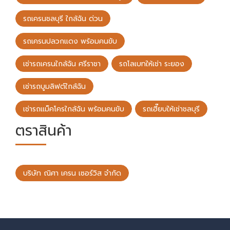
รถเครนชลบุรี ใกล้ฉัน ด่วน
รถเครนปลวกแดง พร้อมคนขับ
เช่ารถเครนใกล้ฉัน ศรีราชา
รถโลเบทให้เช่า ระยอง
เช่ารถบูมลิฟต์ใกล้ฉัน
เช่ารถแม็คโครใกล้ฉัน พร้อมคนขับ
รถเฮี๊ยบให้เช่าชลบุรี
ตราสินค้า
บริษัท ณิศา เครน เซอร์วิส จำกัด