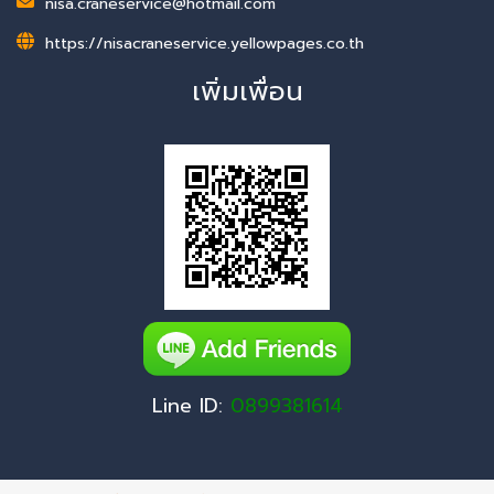
nisa.craneservice@hotmail.com
https://nisacraneservice.yellowpages.co.th
เพิ่มเพื่อน
Line ID:
0899381614