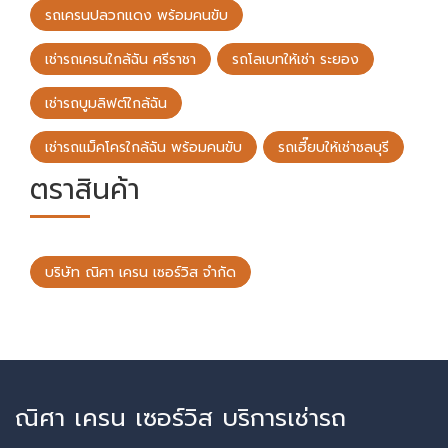
รถเครนปลวกแดง พร้อมคนขับ
เช่ารถเครนใกล้ฉัน ศรีราชา
รถโลเบทให้เช่า ระยอง
เช่ารถบูมลิฟต์ใกล้ฉัน
เช่ารถแม็คโครใกล้ฉัน พร้อมคนขับ
รถเฮี๊ยบให้เช่าชลบุรี
ตราสินค้า
บริษัท ณิศา เครน เซอร์วิส จำกัด
ณิศา เครน เซอร์วิส บริการเช่ารถ