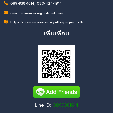
089-938-1614
,
080-424-1914
nisa.craneservice@hotmail.com
https://nisacraneservice.yellowpages.co.th
เพิ่มเพื่อน
Line ID:
0899381614