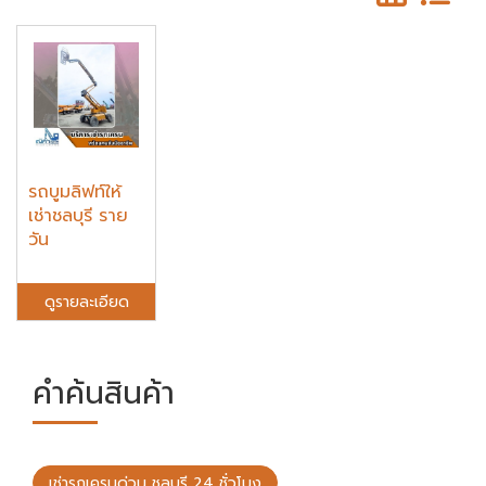
รถบูมลิฟท์ให้
เช่าชลบุรี ราย
วัน
ดูรายละเอียด
คำค้นสินค้า
เช่ารถเครนด่วน ชลบุรี 24 ชั่วโมง