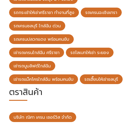
รถกระเช้าให้เช่าศรีราชา ทำงานที่สูง
รถเครนฉะเชิงเทรา
รถเครนชลบุรี ใกล้ฉัน ด่วน
รถเครนปลวกแดง พร้อมคนขับ
เช่ารถเครนใกล้ฉัน ศรีราชา
รถโลเบทให้เช่า ระยอง
เช่ารถบูมลิฟต์ใกล้ฉัน
เช่ารถแม็คโครใกล้ฉัน พร้อมคนขับ
รถเฮี๊ยบให้เช่าชลบุรี
ตราสินค้า
บริษัท ณิศา เครน เซอร์วิส จำกัด