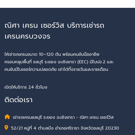
ณิศา เครน เซอร์วิส บริการเช่ารถ
เครนครบวงจร
ให้เช่ารถเครนขนาด 10–120 ตัน พร้อมคนขับมืออาชีพ
ครอบคลุมพื้นที่ ชลบุรี ระยอง ฉะเชิงเทรา (EEC) มีใบปจ.2 และ
คนขับมีใบเซอร์ความปลอดภัย เช่าได้ทั้งรายวันและรายเดือน
เปิดให้บริการ 24 ชั่วโมง
ติดต่อเรา
เช่ารถเครนชลบุรี ระยอง ฉะเชิงเทรา - ณิศา เครน เซอร์วิส
52/21 หมู่ที่ 4 ตำบลบึง อำเภอศรีราชา จังหวัดชลบุรี 20230