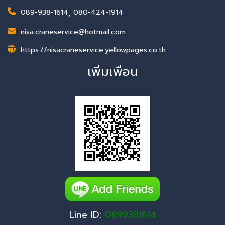
089-938-1614
,
080-424-1914
nisa.craneservice@hotmail.com
https://nisacraneservice.yellowpages.co.th
เพิ่มเพื่อน
Line ID:
0899381614